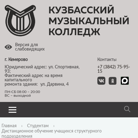
Версия для
слабовидящих
г. Кемерово
Контакты
Юридический адрес: ул. Спортивная,
+7 (3842) 75-95-
93;
15
Фактический адрес на время
капитального
ремонта здания: ул. Дарвина, 4
ПН-СБ 08:00 – 20:00
ВС – выходной
Главная
›
Студентам
›
Дистанционное обучение учащихся структурного
подразделения