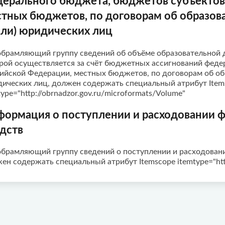
ерального бюджета, бюджетов субъектов
тных бюджетов, по договорам об образова
или) юридических лиц
 обрамляющий группу сведений об объёме образовательной 
рой осуществляется за счёт бюджетных ассигнований фед
ийской Федерации, местных бюджетов, по договорам об обра
ических лиц, должен содержать специальный атрибут Item
type="http://obrnadzor.gov.ru/microformats/Volume"
ормация о поступлении и расходовании 
дств
 обрамляющий группу сведений о поступлении и расходован
ен содержать специальный атрибут Itemscope itemtype="http: