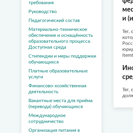
фед
требования
мес
Руководство
и (
Педагогический состав
Материально-техническое
Тег,
обеспечение и оснащённость
кото
образовательного процесса.
Росс
Доступная среда
юрид
item
Стипендии и меры поддержки
обучающихся
Инф
Платные образовательные
сре
услуги
Финансово-хозяйственная
Тег,
деятельность
долж
Вакантные места для приёма
(перевода) обучающихся
Международное
сотрудничество
Организация питания в