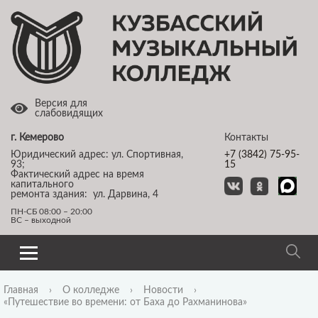
Версия для
слабовидящих
г. Кемерово
Контакты
Юридический адрес: ул. Спортивная,
+7 (3842) 75-95-
93;
15
Фактический адрес на время
капитального
ремонта здания: ул. Дарвина, 4
ПН-СБ 08:00 – 20:00
ВС – выходной
Главная
›
О колледже
›
Новости
›
«Путешествие во времени: от Баха до Рахманинова»