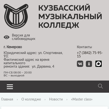
Версия для
слабовидящих
г. Кемерово
Контакты
Юридический адрес: ул. Спортивная,
+7 (3842) 75-95-
93;
15
Фактический адрес на время
капитального
ремонта здания: ул. Дарвина, 4
ПН-СБ 08:00 – 20:00
ВС – выходной
Главная
›
О колледже
›
Новости
›
«Master class»