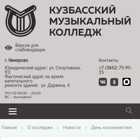
Версия для
слабовидящих
г. Кемерово
Контакты
Юридический адрес: ул. Спортивная,
+7 (3842) 75-95-
93;
15
Фактический адрес на время
капитального
ремонта здания: ул. Дарвина, 4
ПН-СБ 08:00 – 20:00
ВС – выходной
Главная
›
О колледже
›
Новости
›
День космонавтики