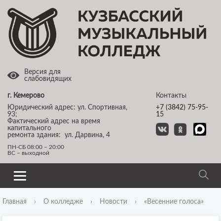
Версия для
слабовидящих
г. Кемерово
Контакты
Юридический адрес: ул. Спортивная,
+7 (3842) 75-95-
93;
15
Фактический адрес на время
капитального
ремонта здания: ул. Дарвина, 4
ПН-СБ 08:00 – 20:00
ВС – выходной
Главная
›
О колледже
›
Новости
›
«Весенние голоса»