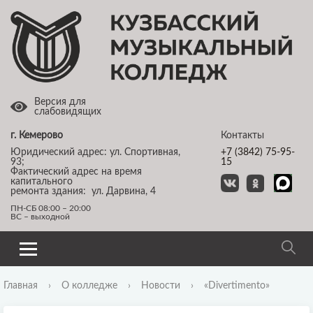
Версия для
слабовидящих
г. Кемерово
Контакты
Юридический адрес: ул. Спортивная,
+7 (3842) 75-95-
93;
15
Фактический адрес на время
капитального
ремонта здания: ул. Дарвина, 4
ПН-СБ 08:00 – 20:00
ВС – выходной
Главная
›
О колледже
›
Новости
›
«Divertimento»