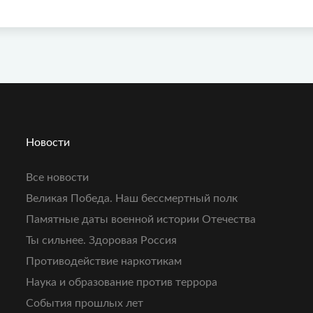
Новости
Все новости
Великая Победа. Наш бессмертный полк
Памятные даты военной истории Отечества
Ты сильнее. Здоровая Россия
Противодействие наркотикам
Наука и образование против террора
События прошлых лет