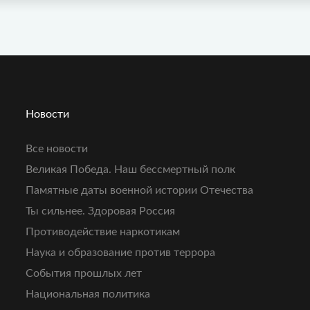
Новости
Все новости
Великая Победа. Наш бессмертный полк
Памятные даты военной истории Отечества
Ты сильнее. Здоровая Россия
Противодействие наркотикам
Наука и образование против террора
События прошлых лет
Национальная политика