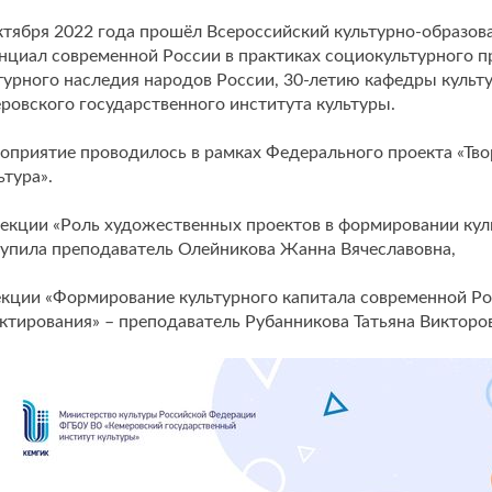
ктября 2022 года прошёл Всероссийский культурно-образо
нциал современной России в практиках социокультурного п
турного наследия народов России, 30-летию кафедры культ
ровского государственного института культуры.
приятие проводилось в рамках Федерального проекта «Тво
ьтура».
екции «Роль художественных проектов в формировании кул
упила преподаватель Олейникова Жанна Вячеславовна,
екции «Формирование культурного капитала современной Ро
ктирования» – преподаватель Рубанникова Татьяна Викторо