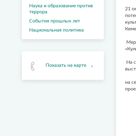
Наука и образование против
21 о
террора
поте
События прошлых лет
куль
Кеме
Национальная политика
Меро
«Кул
На с
Показать на карте
выст
на с
прое