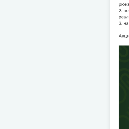
рюкз
2. п
реал
3. н
Акци