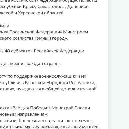
йства Российской Федерации осуществляются
еспублики Крым, Севастополя, Донецкой
жской и Херсонской областей.
ьё и
мика Российской Федерации» Минстроем
кого хозяйства «Умный город».
 из 48 субъектов Российской Федерации
 для жизни граждан страны.
оту по поддержке военнослужащих и их
спублики, Луганской Народной Республики,
йствиях, нуждаются в общей дополнительной
кта «Все для Победы!» Минстрой России
сновным направлениям:
ств связи, бронежилетов, защитных шлемов,
х аптечек, мягких носилок, спальных мешков,