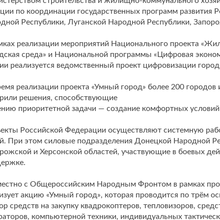
стерством строительства и жилищно-коммунального хозя
ции по координации государственных программ развития Р
дной Республики, Луганской Народной Республики, Запоро
мках реализации мероприятий Национального проекта «Жил
дская среда» и Национальной программы «Цифровая эконо
ии реализуется ведомственный проект цифровизации городс
ремя реализации проекта «Умный город» более 200 городов
рили решения, способствующие
нию приоритетной задачи — создание комфортных условий
екты Российской Федерации осуществляют системную раб
й. При этом силовые подразделения Донецкой Народной Ре
рожской и Херсонской областей, участвующие в боевых де
держке.
естно с Общероссийским Народным Фронтом в рамках прое
изует акцию «Умный город», которая проводится по трём о
бор средств на закупку квадрокоптеров, тепловизоров, сред
раторов, компьютерной техники, индивидуальных тактически