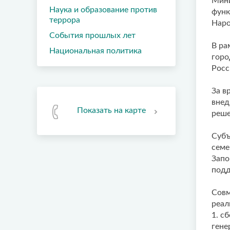
Мини
Наука и образование против
функ
террора
Наро
События прошлых лет
В ра
Национальная политика
горо
Росс
За в
внед
Показать на карте
реше
Субъ
семе
Запо
под
Совм
реал
1. с
гене