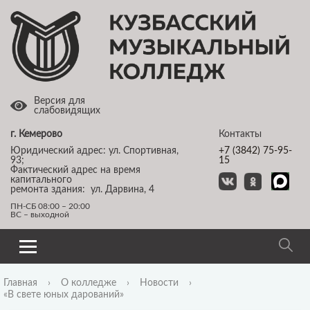
Версия для
слабовидящих
г. Кемерово
Контакты
Юридический адрес: ул. Спортивная,
+7 (3842) 75-95-
93;
15
Фактический адрес на время
капитального
ремонта здания: ул. Дарвина, 4
ПН-СБ 08:00 – 20:00
ВС – выходной
Главная
›
О колледже
›
Новости
›
«В свете юных дарований»