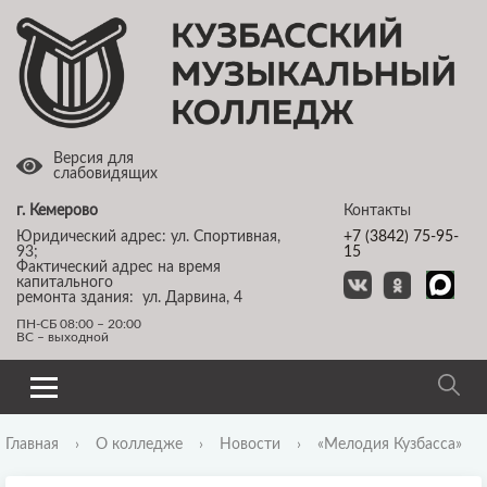
Версия для
слабовидящих
г. Кемерово
Контакты
Юридический адрес: ул. Спортивная,
+7 (3842) 75-95-
93;
15
Фактический адрес на время
капитального
ремонта здания: ул. Дарвина, 4
ПН-СБ 08:00 – 20:00
ВС – выходной
Главная
›
О колледже
›
Новости
›
«Мелодия Кузбасса»