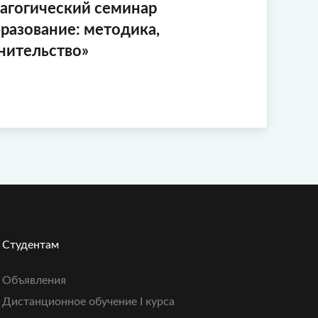
агогический семинар
разование: методика,
нительство»
Студентам
Объявления
Дистанционное обучение I курса