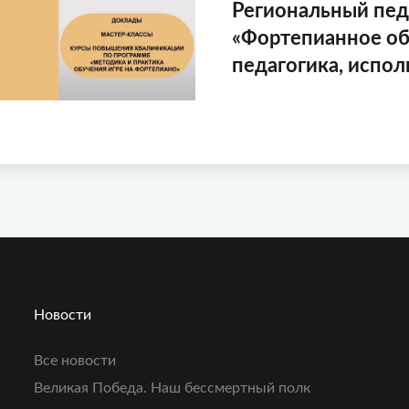
Региональный пед
«Фортепианное об
педагогика, испол
Новости
Все новости
Великая Победа. Наш бессмертный полк